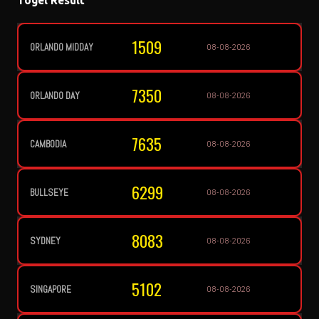
Togel Result
1509
ORLANDO MIDDAY
08-08-2026
7350
ORLANDO DAY
08-08-2026
7635
CAMBODIA
08-08-2026
6299
BULLSEYE
08-08-2026
8083
SYDNEY
08-08-2026
5102
SINGAPORE
08-08-2026