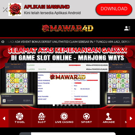
APLIKASI MAWAR4D
DOWNLOAD
x
Kini telah tersedia Aplikasi Android
LAGI ADA VEVENT BONUS DEPOSIT UNLITMITED CLAIM SEBESAR 5% !! TUNGGU APA LAGI, DEPOSIT SEKARA
TOGEL
SLOT
LIVE CASINO
SPORT
ARCADE
SABU