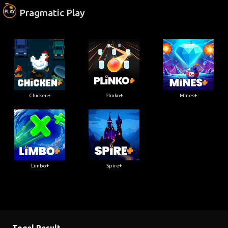
Pragmatic Play
Chicken+
Plinko+
Mines+
Limbo+
Spire+