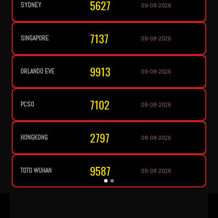
5627
SYDNEY
09-08-2026
7137
SINGAPORE
09-08-2026
9913
ORLANDO EVE
09-08-2026
7102
PCSO
08-08-2026
2797
HONGKONG
08-08-2026
9587
TOTO WUHAN
09-08-2026