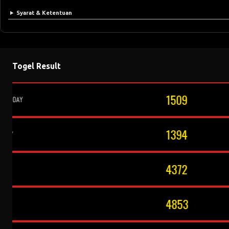
Syarat & Ketentuan
Togel Result
886
HK SIANG
721
MALAYSIA
407
TOTO MACAU0000
630
TOTO MACAU1300