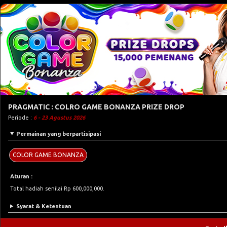
PRAGMATIC : COLRO GAME BONANZA PRIZE DROP
Periode :
6 - 23 Agustus 2026
Permainan yang berpartisipasi
COLOR GAME BONANZA
Aturan :
Total hadiah senilai Rp 600,000,000.
Syarat & Ketentuan