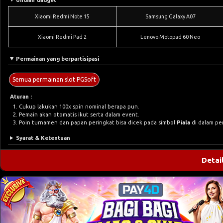
Xiaomi Redmi Note 15
Samsung Galaxy A07
Xiaomi Redmi Pad 2
Lenovo Motopad 60 Neo
Permainan yang berpartisipasi
Semua permainan slot PGSoft
Aturan :
Cukup lakukan 100x spin nominal berapa pun.
Pemain akan otomatis ikut serta dalam event.
Poin turnamen dan papan peringkat bisa dicek pada simbol
Piala
di dalam pe
Syarat & Ketentuan
Detai