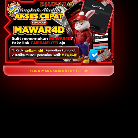
KLIK DIMANA SAJA UNTUK TUTUP